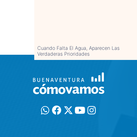
Cuando Falta El Agua, Aparecen Las
Verdaderas Prioridades