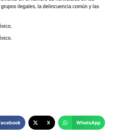
grupos ilegales, la delincuencia común y las
éxico.
éxico.
Facebook
X
WhatsApp