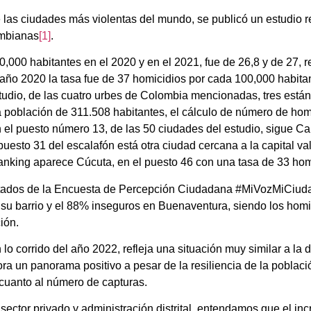
 las ciudades más violentas del mundo, se publicó un estudio r
ombianas
[1]
.
,000 habitantes en el 2020 y en el 2021, fue de 26,8 y de 27,
o 2020 la tasa fue de 37 homicidios por cada 100,000 habitan
studio, de las cuatro urbes de Colombia mencionadas, tres están
población de 311.508 habitantes, el cálculo de número de homi
el puesto número 13, de las 50 ciudades del estudio, sigue Cal
uesto 31 del escalafón está otra ciudad cercana a la capital v
 ranking aparece Cúcuta, en el puesto 46 con una tasa de 33 ho
sultados de la Encuesta de Percepción Ciudadana #MiVozMiCiud
su barrio y el 88% inseguros en Buenaventura, siendo los homic
ión.
lo corrido del año 2022, refleja una situación muy similar a la 
a un panorama positivo a pesar de la resiliencia de la població
n cuanto al número de capturas.
, sector privado y administración distrital, entendamos que el i