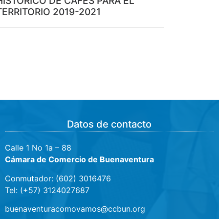
HISTÓRICO DE CAFÉS PARA EL
TERRITORIO 2019-2021
Datos de contacto
Calle 1 No 1a – 88
Cámara de Comercio de Buenaventura
Conmutador: (602) 3016476
Tel: (+57) 3124027687
buenaventuracomovamos@ccbun.org