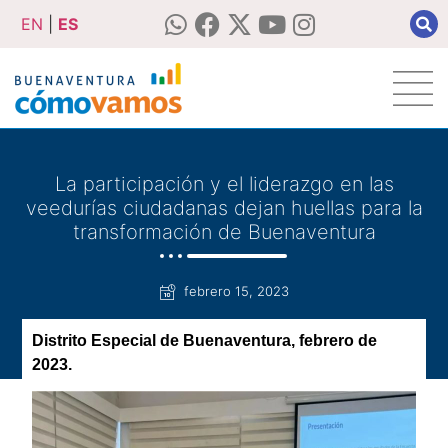
EN
|
ES
La participación y el liderazgo en las
veedurías ciudadanas dejan huellas para la
transformación de Buenaventura
febrero 15, 2023
Distrito Especial de Buenaventura, febrero
de
2023
.