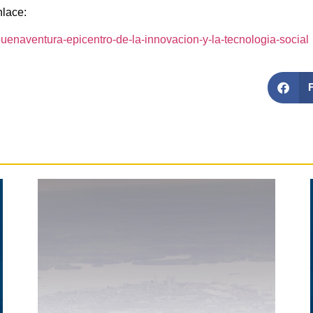
nlace:
uenaventura-epicentro-de-la-innovacion-y-la-tecnologia-social