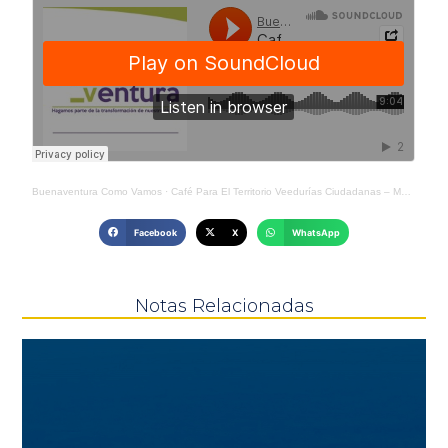
Buenaventura Como Vamos
·
Café Para El Territorio Veedurías Ciudadanas – Medio Emisora La Isla (radio)
Facebook
X
WhatsApp
Notas Relacionadas