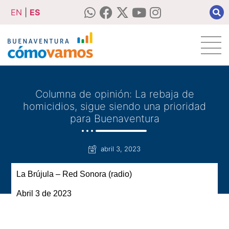
EN
|
ES
Columna de opinión: La rebaja de
homicidios, sigue siendo una prioridad
para Buenaventura
abril 3, 2023
La Brújula – Red Sonora (radio)
Abril 3
de 2023