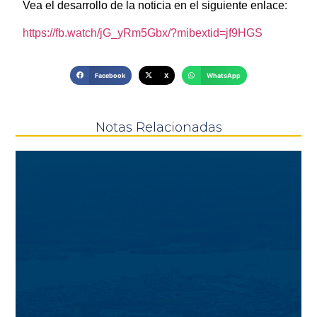
Vea el desarrollo de la noticia en el siguiente enlace:
https://fb.watch/jG_yRm5Gbx/?mibextid=jf9HGS
Facebook
X
WhatsApp
Notas Relacionadas