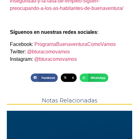
inseguridad-y-la-falta-de-empleo-siguen-
preocupando-a-los-as-habitantes-de-buenaventura/
Síguenos en nuestras redes sociales
:
Facebook:
ProgramaBuenaventuraComoVamos
Twitter:
@bturacomovamos
Instagram:
@bturacomovamos
Facebook
X
WhatsApp
Notas Relacionadas