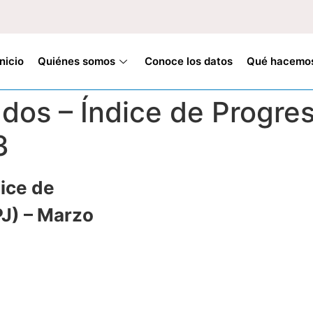
Inicio
Quiénes somos
Conoce los datos
Qué hacemo
ados – Índice de Progre
3
dice de
PJ) – Marzo