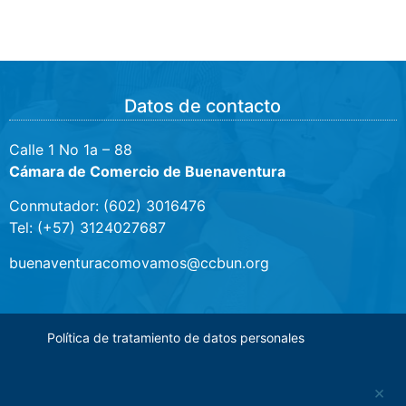
Datos de contacto
Calle 1 No 1a – 88
Cámara de Comercio de Buenaventura
Conmutador: (602) 3016476
Tel: (+57) 3124027687
buenaventuracomovamos@ccbun.org
Política de tratamiento de datos personales
×