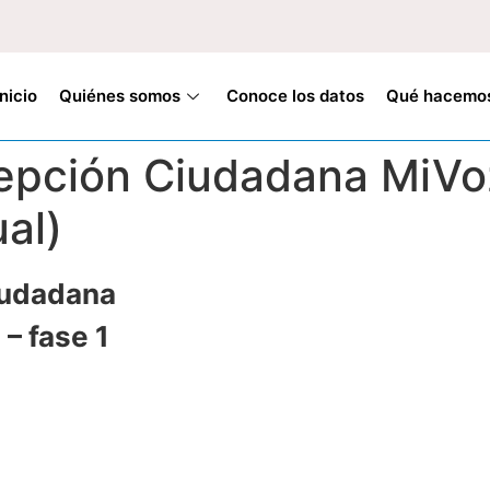
Inicio
Quiénes somos
Conoce los datos
Qué hacemo
epción Ciudadana MiVoz
ual)
iudadana
– fase 1