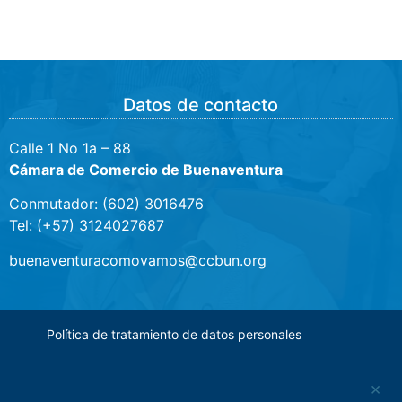
Datos de contacto
Calle 1 No 1a – 88
Cámara de Comercio de Buenaventura
Conmutador: (602) 3016476
Tel: (+57) 3124027687
buenaventuracomovamos@ccbun.org
Política de tratamiento de datos personales
×