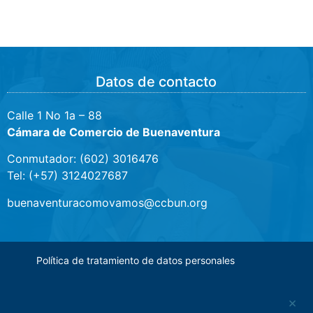
Datos de contacto
Calle 1 No 1a – 88
Cámara de Comercio de Buenaventura
Conmutador: (602) 3016476
Tel: (+57) 3124027687
buenaventuracomovamos@ccbun.org
Política de tratamiento de datos personales
×