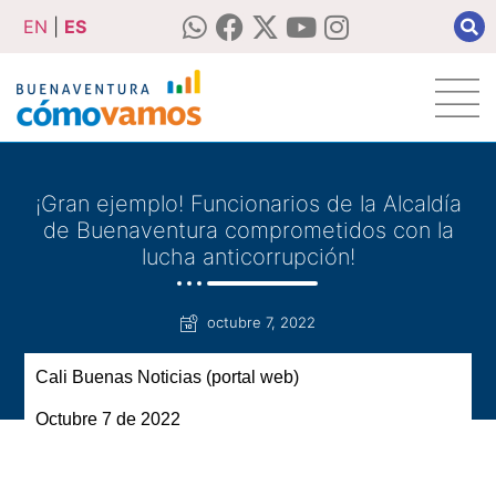
EN
|
ES
¡Gran ejemplo! Funcionarios de la Alcaldía
de Buenaventura comprometidos con la
lucha anticorrupción!
octubre 7, 2022
Cali Buenas Noticias (portal web)
O
ctubre 7 de 2022