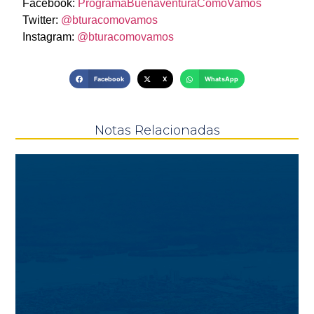
Facebook:
ProgramaBuenaventuraComoVamos
Twitter:
@bturacomovamos
Instagram:
@bturacomovamos
Facebook
X
WhatsApp
Notas Relacionadas